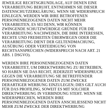
JEWEILIGE RECHTSGRUNDLAGE, AUF DENEN EINE
VERARBEITUNG BERUHT, ENTNEHMEN SIE DIESER
DATENSCHUTZERKLÄRUNG. WENN SIE WIDERSPRUCH
EINLEGEN, WERDEN WIR IHRE BETROFFENEN
PERSONENBEZOGENEN DATEN NICHT MEHR
VERARBEITEN, ES SEI DENN, WIR KÖNNEN
ZWINGENDE SCHUTZWÜRDIGE GRÜNDE FÜR DIE
VERARBEITUNG NACHWEISEN, DIE IHRE INTERESSEN,
RECHTE UND FREIHEITEN ÜBERWIEGEN ODER DIE
VERARBEITUNG DIENT DER GELTENDMACHUNG,
AUSÜBUNG ODER VERTEIDIGUNG VON
RECHTSANSPRÜCHEN (WIDERSPRUCH NACH ART. 21
ABS. 1 DSGVO).
WERDEN IHRE PERSONENBEZOGENEN DATEN
VERARBEITET, UM DIREKTWERBUNG ZU BETREIBEN,
SO HABEN SIE DAS RECHT, JEDERZEIT WIDERSPRUCH
GEGEN DIE VERARBEITUNG SIE BETREFFENDER
PERSONENBEZOGENER DATEN ZUM ZWECKE
DERARTIGER WERBUNG EINZULEGEN; DIES GILT AUCH
FÜR DAS PROFILING, SOWEIT ES MIT SOLCHER
DIREKTWERBUNG IN VERBINDUNG STEHT. WENN SIE
WIDERSPRECHEN, WERDEN IHRE
PERSONENBEZOGENEN DATEN ANSCHLIESSEND NICHT
MEHR ZUM ZWECKE DER DIREKTWERBUNG