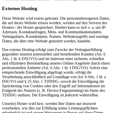
Externes Hosting
Diese Website wird extern gehostet. Die personenbezogenen Daten,
die auf dieser Website erfasst werden, werden auf den Servern des
Hosters / der Hoster gespeichert. Hierbei kann es sich v. a. um IP-
Adressen, Kontaktanfragen, Meta- und Kommunikationsdaten,
Vertragsdaten, Kontaktdaten, Namen, Websitezugriffe und sonstige
Daten, die über eine Website generiert werden, handeln.
Das externe Hosting erfolgt zum Zwecke der Vertragserfüllung
gegenüber unseren potenziellen und bestehenden Kunden (Art. 6
Abs. 1 lit. b DSGVO) und im Interesse einer sicheren, schnellen
und effizienten Bereitstellung unseres Online-Angebots durch einen
professionellen Anbieter (Art. 6 Abs. 1 lit. f DSGVO). Sofern eine
entsprechende Einwilligung abgefragt wurde, erfolgt die
Verarbeitung ausschließlich auf Grundlage von Art. 6 Abs. 1 lit. a
DSGVO und § 25 Abs. 1 TDDDG, soweit die Einwilligung die
Speicherung von Cookies oder den Zugriff auf Informationen im
Endgerät des Nutzers (z. B. Device-Fingerprinting) im Sinne des
TDDDG umfasst. Die Einwilligung ist jederzeit widerrufbar.
Unser(e) Hoster wird bzw. werden Ihre Daten nur insoweit
verarbeiten, wie dies zur Erfüllung seiner Leistungspflichten
erforderlich ist und unsere Weisungen in Bezug auf diese Daten