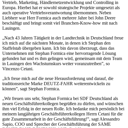
Vertrieb, Marketing, Händlernetzentwicklung und Controlling in
Europa. Hierbei hat er sowohl strategische Projekte umgesetzt als
auch operative Vertriebsverantwortung übernommen. Neben
Liebherr war Herr Formica auch mehrere Jahre bei John Deere
beschäftigt und bringt somit viel Branchen-Know-how mit nach
Lauingen.
„Nach 43 Jahren Tätigkeit in der Landtechnik in Deutschland freue
ich mich auf die nächsten Monate, in denen ich Stephan den
Staffelstab übergeben kann. Ich bin davon überzeugt, dass das
Unternehmen mit Stephan Formica eine hervorragende Lösung
gefunden hat und es ihm gelingen wird, gemeinsam mit dem Team
in Lauingen den Wachstumskurs weiter voranzutreiben”, so
Vincenzo Cetani.
„Ich freue mich auf die neue Herausforderung und darauf, die
traditionsreiche Marke DEUTZ-FAHR weiterentwickeln zu
können”, sagt Stephan Formica.
„Wir freuen uns sehr, Stephan Formica bei SDF Deutschland als
neuen Geschäftsführerkollegen begrüßen zu dürfen, und wünschen
ihm viel Erfolg in der neuen Rolle. Ich bedanke mich persönlich bei
meinem langjährigen Geschäftsführerkollegen Herrn Cetani für die
gute Zusammenarbeit in der Geschäftsführung!”, sagt Alessandro
Sapio, COO und Sprecher der Geschäftsführung der SAME